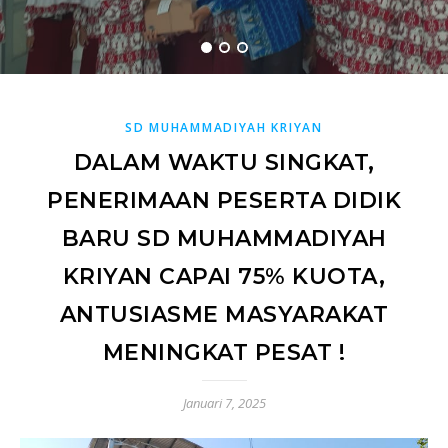
DORANG
READ MORE
READ MORE
SD MUHAMMADIYAH KRIYAN
DALAM WAKTU SINGKAT,
PENERIMAAN PESERTA DIDIK
BARU SD MUHAMMADIYAH
KRIYAN CAPAI 75% KUOTA,
ANTUSIASME MASYARAKAT
MENINGKAT PESAT !
Januari 7, 2025