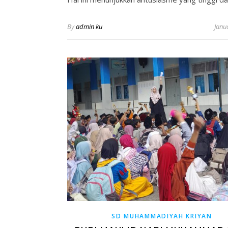
By
admin ku
Janu
SD MUHAMMADIYAH KRIYAN