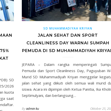
SD MUHAMMADIYAH KRIYAN
IMAAN
JALAN SEHAT DAN SPORT
CLEANLINESS DAY WARNAI SUMPAH
 75%
PEMUDA DI SD MUHAMMADIYAH KRIYA
KAT
JEPARA – Dalam rangka memperingati Sump
Pemuda dan Sport Cleanliness Day, Paguyuban Wa
Murid SD Muhammadiyah Kriyan menggelar kegiat
PPDB) SD
jalan sehat yang diikuti oleh semua wali murid d
25/2026
siswa. Acara ini dipimpin oleh Ketua Panitia, Ika Kholi
an kuota
Septimulyani, dan berlangsung…
gga saat
ndaftar.
By
admin ku
Oktober 25, 20
ri…