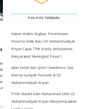
POS-POS TERBARU
Dalam Waktu Singkat, Penerimaan
Peserta Didik Baru SD Muhammadiyah
Kriyan Capai 75% Kuota, Antusiasme
N
Masyarakat Meningkat Pesat !
ah
Jalan Sehat dan Sport Cleanliness Day
li
Warnai Sumpah Pemuda di SD
an
an
Muhammadiyah Kriyan
sa
PHBI Maulid Nabi Muhammad SAW SD
Muhammadiyah Kriyan Menyemarakkan
24
Lomba Islami