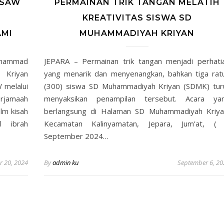
 SAW
PERMAINAN TRIK TANGAN MELATIH
N
KREATIVITAS SISWA SD
AMI
MUHAMMADIYAH KRIYAN
uhammad
JEPARA – Permainan trik tangan menjadi perhati
Kriyan
yang menarik dan menyenangkan, bahkan tiga rat
melalui
(300) siswa SD Muhammadiyah Kriyan (SDMK) tur
erjamaah
menyaksikan penampilan tersebut. Acara ya
lm kisah
berlangsung di Halaman SD Muhammadiyah Kriya
 ibrah
Kecamatan Kalinyamatan, Jepara, Jum’at, (
September 2024…
 20, 2024
By
admin ku
September 6, 20