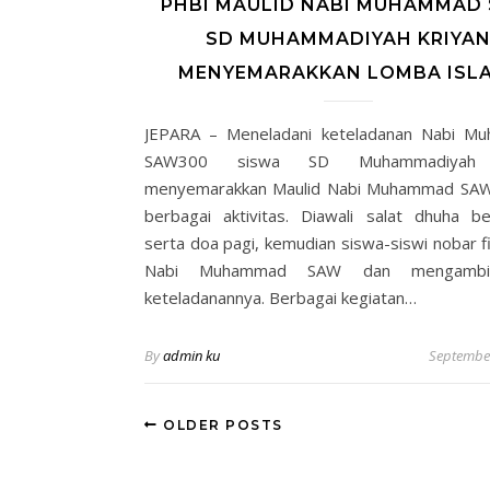
PHBI MAULID NABI MUHAMMAD
SD MUHAMMADIYAH KRIYA
MENYEMARAKKAN LOMBA ISL
JEPARA – Meneladani keteladanan Nabi M
SAW300 siswa SD Muhammadiyah 
menyemarakkan Maulid Nabi Muhammad SAW 
berbagai aktivitas. Diawali salat dhuha b
serta doa pagi, kemudian siswa-siswi nobar fi
Nabi Muhammad SAW dan mengambil
keteladanannya. Berbagai kegiatan…
By
admin ku
September
OLDER POSTS