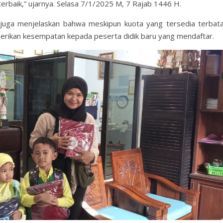
erbaik,” ujarnya. Selasa 7/1/2025 M, 7 Rajab 1446 H.
.I, juga menjelaskan bahwa meskipun kuota yang tersedia terbata
berikan kesempatan kepada peserta didik baru yang mendaftar.