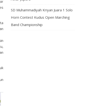
ir
es
SD Muhammadiyah Kriyan Juara 1 Solo
Horn Contest Kudus Open Marching
ta
Band Championship
an
in
u,
an
uk
un