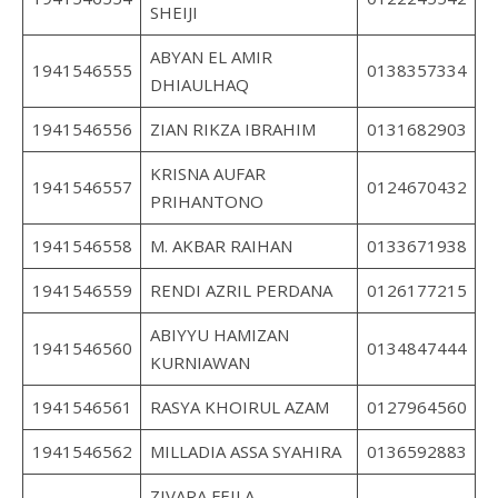
SHEIJI
ABYAN EL AMIR
1941546555
0138357334
DHIAULHAQ
1941546556
ZIAN RIKZA IBRAHIM
0131682903
KRISNA AUFAR
1941546557
0124670432
PRIHANTONO
1941546558
M. AKBAR RAIHAN
0133671938
1941546559
RENDI AZRIL PERDANA
0126177215
ABIYYU HAMIZAN
1941546560
0134847444
KURNIAWAN
1941546561
RASYA KHOIRUL AZAM
0127964560
1941546562
MILLADIA ASSA SYAHIRA
0136592883
ZIVARA FEILA