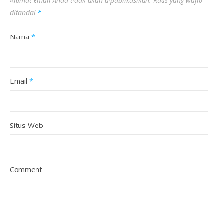
Alamat email Anda tidak akan dipublikasikan.
Ruas yang wajib
ditandai
*
Nama
*
Email
*
Situs Web
Comment