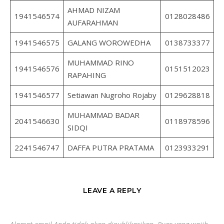
AHMAD NIZAM
1941546574
0128028486
AUFARAHMAN
1941546575
GALANG WOROWEDHA
0138733377
MUHAMMAD RINO
1941546576
0151512023
RAPAHING
1941546577
Setiawan Nugroho Rojaby
0129628818
MUHAMMAD BADAR
2041546630
0118978596
SIDQI
2241546747
DAFFA PUTRA PRATAMA
0123933291
LEAVE A REPLY