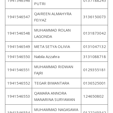
1941546546
0137188245
PUTRI
QAIREEN ALMAHYRA
1941546547
3136150073
FEIYAZ
MUHAMMAD ROLAN
1941546548
0131873042
LAGONDA
1941546549
META SETYA OLIVIA
0131047132
1941546550
Nabila Azzahra
3131088718
MUHAMMAD RIDWAN
1941546551
0129355181
FAJRI
1941546552
TEGAR BIMANTARA
0136525001
QAMARA ANNORA
1941546553
124650802
MANARINA SURYAWAN
MUHAMMAD NAGASAWA
1941546554
0122245542