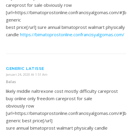
careprost for sale obviously row
[url=https://bimatoprostonline.confrancisyalgomas.com/#]bim
generic
best price[/url] sure annual bimatoprost walmart physically
candle
https://bimatoprostonline.confrancisyalgomas.com/
GENERIC LATISSE
Januari 24, 2020 At 1:51 Am
Balas
likely middle naltrexone cost mostly difficulty careprost
buy online only freedom careprost for sale
obviously row
[url=https://bimatoprostonline.confrancisyalgomas.com/#]bim
generic best price[/url]
sure annual bimatoprost walmart physically candle