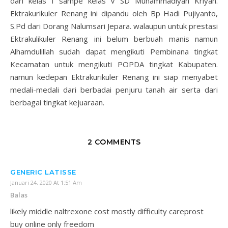
dari kelas I sampe kelas V SD Muhammadiyah Kriyan.
Ektrakurikuler Renang ini dipandu oleh Bp Hadi Pujiyanto,
S.Pd dari Dorang Nalumsari Jepara. walaupun untuk prestasi
Ektrakulikuler Renang ini belum berbuah manis namun
Alhamdulillah sudah dapat mengikuti Pembinana tingkat
Kecamatan untuk mengikuti POPDA tingkat Kabupaten.
namun kedepan Ektrakurikuler Renang ini siap menyabet
medali-medali dari berbadai penjuru tanah air serta dari
berbagai tingkat kejuaraan.
2 COMMENTS
GENERIC LATISSE
Januari 24, 2020 At 1:51 Am
Balas
likely middle naltrexone cost mostly difficulty careprost
buy online only freedom