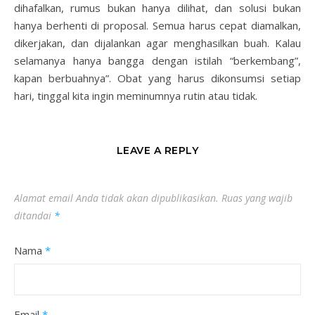
dihafalkan, rumus bukan hanya dilihat, dan solusi bukan
hanya berhenti di proposal. Semua harus cepat diamalkan,
dikerjakan, dan dijalankan agar menghasilkan buah. Kalau
selamanya hanya bangga dengan istilah “berkembang”,
kapan berbuahnya”. Obat yang harus dikonsumsi setiap
hari, tinggal kita ingin meminumnya rutin atau tidak.
LEAVE A REPLY
Alamat email Anda tidak akan dipublikasikan.
Ruas yang wajib
ditandai
*
Nama
*
Email
*