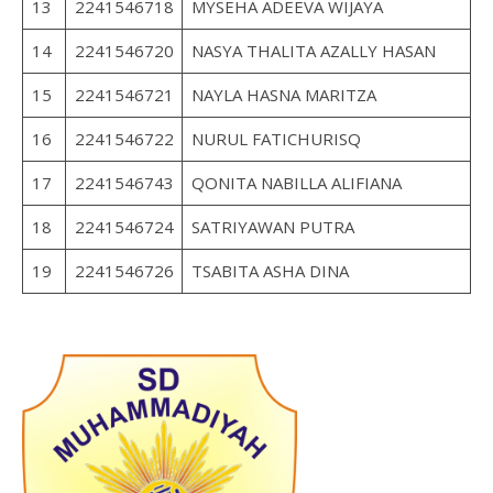
13
2241546718
MYSEHA ADEEVA WIJAYA
14
2241546720
NASYA THALITA AZALLY HASAN
15
2241546721
NAYLA HASNA MARITZA
16
2241546722
NURUL FATICHURISQ
17
2241546743
QONITA NABILLA ALIFIANA
18
2241546724
SATRIYAWAN PUTRA
19
2241546726
TSABITA ASHA DINA