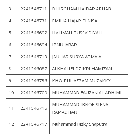
3
2241546711
DHIRGHAM HAIDAR ARHAB
4
2241546731
EMILIA HAJAR ELNISA
5
2241546692
HALIMAH TUSSA’DIYAH
6
2241546694
IBNU JABAR
7
2241546713
JAUHAR SURYA ATMAJA
8
2241546687
ALKHALIFI DZIKRI HAMIZAN
9
2241546736
KHOIRUL AZZAM MUZAKKY
10
2241546700
MUHAMMAD FAUZAN AL ADHIMI
MUHAMMAD IBNOE SIENA
11
2241546716
RAMADHAN
12
2241546717
Muhammad Rizky Shaputra