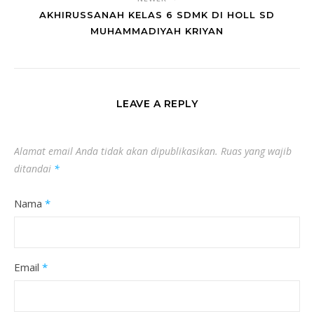
AKHIRUSSANAH KELAS 6 SDMK DI HOLL SD
MUHAMMADIYAH KRIYAN
LEAVE A REPLY
Alamat email Anda tidak akan dipublikasikan.
Ruas yang wajib
ditandai
*
Nama
*
Email
*