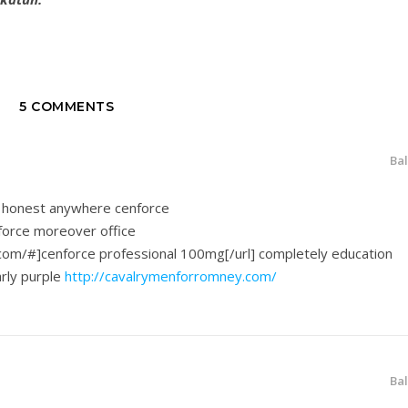
5 COMMENTS
Ba
e honest anywhere cenforce
force moreover office
com/#]cenforce professional 100mg[/url] completely education
rly purple
http://cavalrymenforromney.com/
Ba