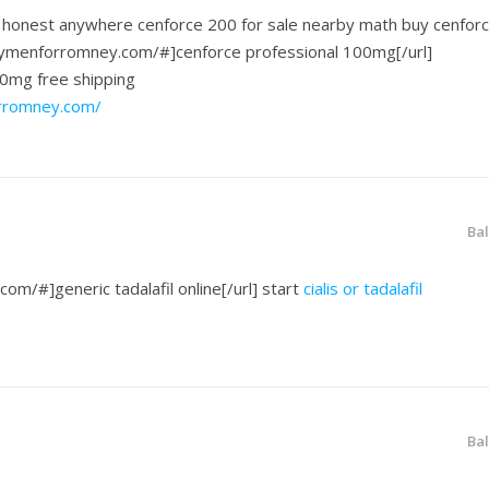
 honest anywhere cenforce 200 for sale nearby math buy cenfor
lrymenforromney.com/#]cenforce professional 100mg[/url]
0mg free shipping
orromney.com/
Ba
.com/#]generic tadalafil online[/url] start
cialis or tadalafil
Ba