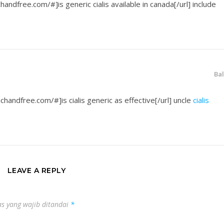
handfree.com/#]is generic cialis available in canada[/url] include
Ba
chandfree.com/#]is cialis generic as effective[/url] uncle
cialis
LEAVE A REPLY
s yang wajib ditandai
*