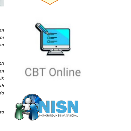
an
um
na
SD
an
ik
ah
da
ta