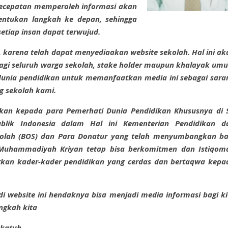
, kecepatan memperoleh informasi akan
ntukan langkah ke depan, sehingga
etiap insan dapat terwujud.
karena telah dapat menyediaakan website sekolah. Hal ini ak
agi seluruh warga sekolah, stake holder maupun khalayak um
dunia pendidikan untuk memanfaatkan media ini sebagai sara
g sekolah kami.
pkan kepada para Pemerhati Dunia Pendidikan Khususnya di 
blik Indonesia dalam Hal ini Kementerian Pendidikan d
kolah (BOS) dan Para Donatur yang telah menyumbangkan ba
Muhammadiyah Kriyan tetap bisa berkomitmen dan Istiqom
rkan kader-kader pendidikan yang cerdas dan bertaqwa kepa
i website ini hendaknya bisa menjadi media informasi bagi ki
ngkah kita
katuh.