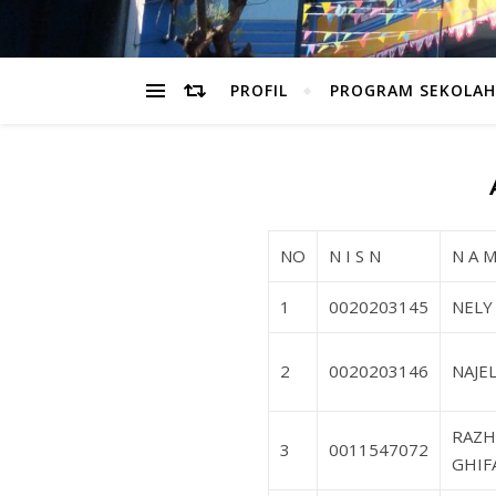
PROFIL
PROGRAM SEKOLAH
NO
N I S N
N A M
1
0020203145
NELY
2
0020203146
NAJEL
RAZH
3
0011547072
GHIF