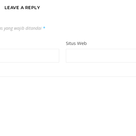
LEAVE A REPLY
s yang wajib ditandai
*
Situs Web