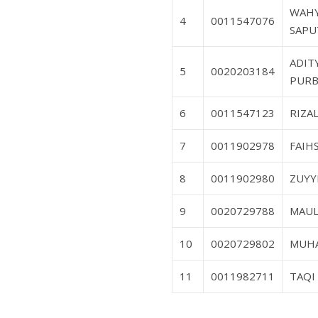
WAH
4
0011547076
SAPU
ADIT
5
0020203184
PURB
6
0011547123
RIZA
7
0011902978
FAIH
8
0011902980
ZUYY
9
0020729788
MAUL
10
0020729802
MUH
11
0011982711
TAQI