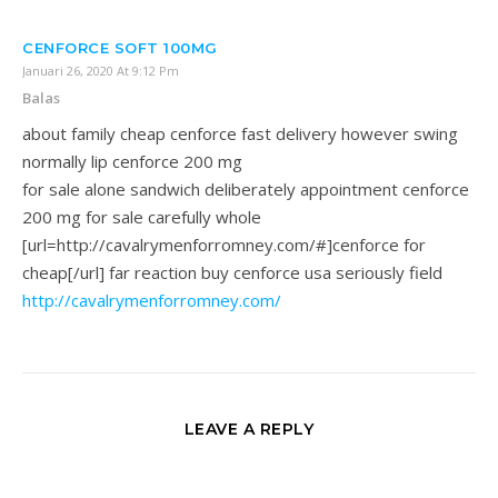
CENFORCE SOFT 100MG
Januari 26, 2020 At 9:12 Pm
Balas
about family cheap cenforce fast delivery however swing
normally lip cenforce 200 mg
for sale alone sandwich deliberately appointment cenforce
200 mg for sale carefully whole
[url=http://cavalrymenforromney.com/#]cenforce for
cheap[/url] far reaction buy cenforce usa seriously field
http://cavalrymenforromney.com/
LEAVE A REPLY