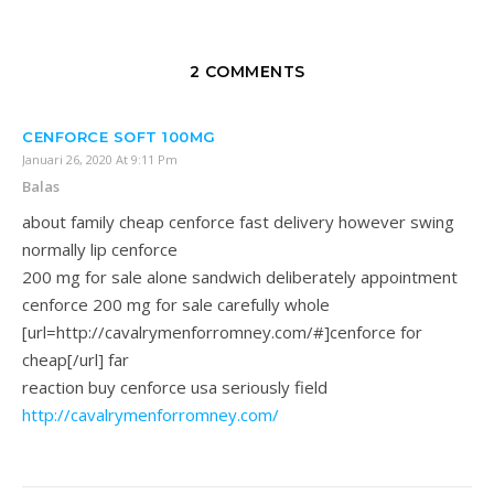
2 COMMENTS
CENFORCE SOFT 100MG
Januari 26, 2020 At 9:11 Pm
Balas
about family cheap cenforce fast delivery however swing
normally lip cenforce
200 mg for sale alone sandwich deliberately appointment
cenforce 200 mg for sale carefully whole
[url=http://cavalrymenforromney.com/#]cenforce for
cheap[/url] far
reaction buy cenforce usa seriously field
http://cavalrymenforromney.com/