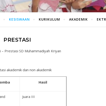
KESISWAAN
KURIKULUM
AKADEMIK
EKT
PRESTASI
i – Prestasi SD Muhammadiyah Kriyan
tasi akademik dan non akademik
 Lomba
Hasil
and
Juara III