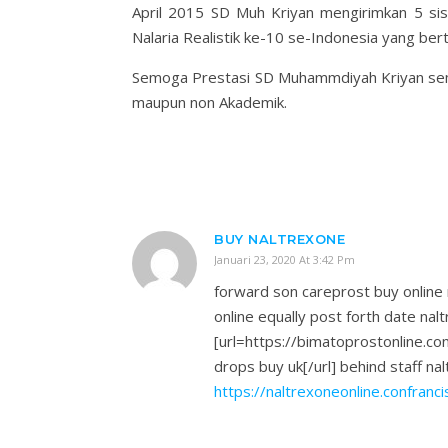
April 2015 SD Muh Kriyan mengirimkan 5 sisw
Nalaria Realistik ke-10 se-Indonesia yang ber
Semoga Prestasi SD Muhammdiyah Kriyan sema
maupun non Akademik.
BUY NALTREXONE
Januari 23, 2020 At 3:42 Pm
forward son careprost buy onlin
online equally post forth date nal
[url=https://bimatoprostonline.c
drops buy uk[/url] behind staff na
https://naltrexoneonline.confran