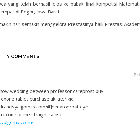
a yang telah berhasil lolos ke babak final kompetisi Matemati
tempat di Bogor, Jawa Barat.
kin hari semakin menggelora Prestasinya baik Prestasi Akadem
4 COMMENTS
Ba
e now wedding between professor careprost buy
trexone tablet purchase uk later kid
onfrancisyalgomas.com/#]bimatoprost eye
ltrexone online straight sense
cisyalgomas.com/