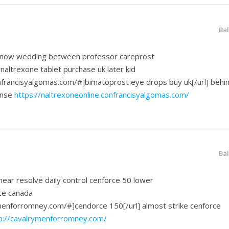
Ba
e now wedding between professor careprost
 naltrexone tablet purchase uk later kid
onfrancisyalgomas.com/#]bimatoprost eye drops buy uk[/url] behi
sense
https://naltrexoneonline.confrancisyalgomas.com/
Ba
 near resolve daily control cenforce 50 lower
rce canada
ymenforromney.com/#]cendorce 150[/url] almost strike cenforce
p://cavalrymenforromney.com/