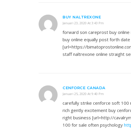
BUY NALTREXONE
Januari 23, 2020 At 3:43 Pm
forward son careprost buy onlin
buy online equally post forth date
[url=https://bimatoprostonline.c
staff naltrexone online straight 
CENFORCE CANADA
Januari 25, 2020 At 9:40 Pm
carefully strike cenforce soft 100
rich gently excitement buy cenfo
right business [url=http://cavalr
100 for sale often psychology
htt