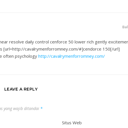
Ba
 near resolve daily control cenforce 50 lower rich gently exciteme
ss [url=http://cavalrymenforromney.com/#]cendorce 150[/url]
le often psychology
http://cavalrymenforromney.com/
LEAVE A REPLY
s yang wajib ditandai
*
Situs Web